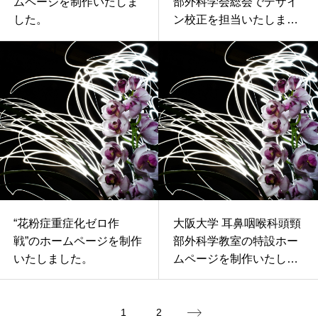
ムページを制作いたしま
部外科学会総会でデザイ
した。
ン校正を担当いたしまし
た。
“花粉症重症化ゼロ作
大阪大学 耳鼻咽喉科頭頸
戦”のホームページを制作
部外科学教室の特設ホー
いたしました。
ムページを制作いたしま
した。
1
2