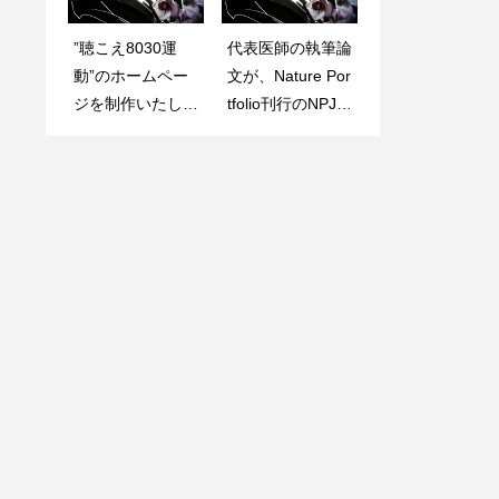
”聴こえ8030運
大阪大学 耳鼻咽
代表医師の執筆論
日本耳鼻咽喉科・
動”のホームペー
喉科頭頸部外科学
文が、Nature Por
頭頸部外科学会ロ
ジを制作いたしま
教室の特設ホーム
tfolio刊行のNPJ D
ゴマークに選出さ
した。
ページを制作いた
igital Medicen(IF
れました！
しました。
15.1)にアクセプ
トされました！