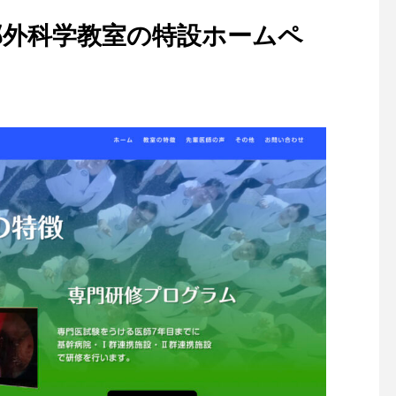
部外科学教室の特設ホームペ
。
日本耳鼻咽喉科・頭頸部外科
“花粉症重症化ゼロ作戦
学会ロゴマークに選出されま
ームページを制作いた
した！
た。