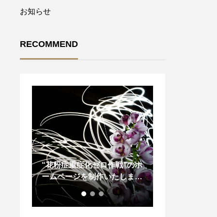
お知らせ
RECOMMEND
”のホ
第125回 耳鼻咽喉科頭頸部外
日本耳鼻咽喉科
しまし
科学会総会でデザイン校正を
学会ロゴマーク
担当いたしました。
した！