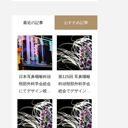
最近の記事
おすすめ記事
日本耳鼻咽喉科頭
”聴こえ8030運
第125回 耳鼻咽喉
代表医師の執筆論
頸部外科学会総会
動”のホームペー
科頭頸部外科学会
文が、Nature Por
にてデザイン校正
ジを制作いたしま
総会でデザイン校
tfolio刊行のNPJ D
を担当致しまし
した。
正を担当いたしま
igital Medicen(IF
た！
した。
15.1)にアクセプ
トされました！