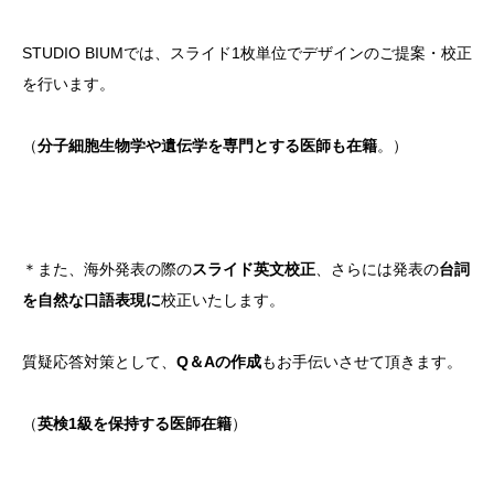
STUDIO BIUMでは、スライド1枚単位でデザインのご提案・校正
を行います。
（
分子細胞生物学や遺伝学を専門とする医師も在籍
。）
＊また、海外発表の際の
スライド英文校正
、さらには発表の
台詞
を自然な口語表現に
校正いたします。
質疑応答対策として、
Q＆Aの作成
もお手伝いさせて頂きます。
（
英検1級を保持する医師在籍
）